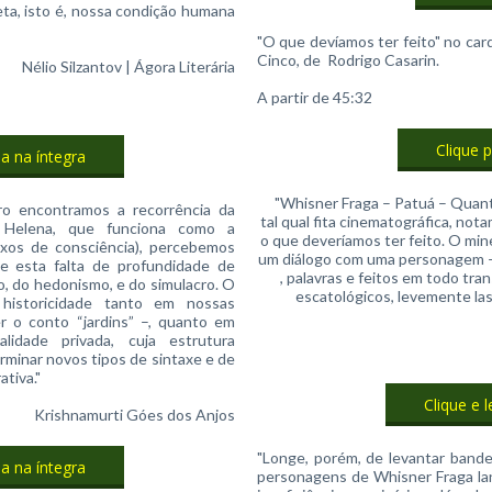
eta, isto é, nossa condição humana
"O que devíamos ter feito" no car
Cinco, de Rodrigo Casarin.
Nélio Silzantov | Ágora Literária
A partir de 45:32
Clique 
ia na íntegra
"Whisner Fraga – Patuá – Quant
ro encontramos a recorrência da
tal qual fita cinematográfica, not
Helena, que funciona como a
o que deveríamos ter feito. O min
luxos de consciência), percebemos
um diálogo com uma personagem 
e esta falta de profundidade de
, palavras e feitos em todo tra
o, do hedonismo, e do simulacro. O
escatológicos, levemente l
historicidade tanto em nossas
er o conto “jardins” –, quanto em
idade privada, cuja estrutura
minar novos tipos de sintaxe e de
ativa."
Clique e l
Krishnamurti Góes dos Anjos
"Longe, porém, de levantar bandei
ia na íntegra
personagens de Whisner Fraga l