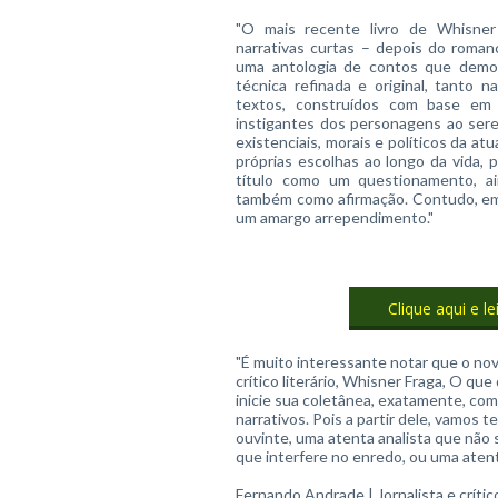
"O mais recente livro de Whisne
narrativas curtas – depois do roman
uma antologia de contos que dem
técnica refinada e original, tanto
textos, construídos com base em
instigantes dos personagens ao ser
existenciais, morais e políticos da a
próprias escolhas ao longo da vida, 
título como um questionamento, ai
também como afirmação. Contudo, em
um amargo arrependimento."
Clique aqui e le
"É muito interessante notar que o novo
crítico literário, Whisner Fraga, O que
inicie sua coletânea, exatamente, com
narrativos. Pois a partir dele, vamos 
ouvinte, uma atenta analista que nã
que interfere no enredo, ou uma atent
Fernando Andrade | Jornalista e crítico