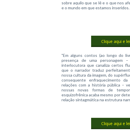
sobre aquilo que se lê e o que nos af
e o mundo em que estamos inseridos.
Clique aqui e le
"Em alguns contos (ao longo do liv
presença de uma personagem – 
interlocutora que canaliza certos f
que o narrador traduz perfeitament
nossa cultura da imagem, do supérflu
consequente enfraquecimento da 
relações com a história pública – v
nossas novas formas de temporal
esquizofrênica acaba mesmo por deter
relação sintagmática na estrutura narr
Clique aqui e le