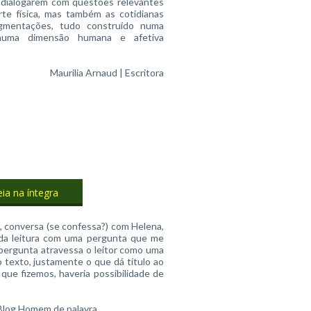
de dialogarem com questões relevantes
te física, mas também as cotidianas
agmentações, tudo construído numa
numa dimensão humana e afetiva
Maurilia Arnaud | Escritora
eia na íntegra
s, conversa (se confessa?) com Helena,
í da leitura com uma pergunta que me
a pergunta atravessa o leitor como uma
 texto, justamente o que dá título ao
 que fizemos, haveria possibilidade de
 Blog Homem de palavra