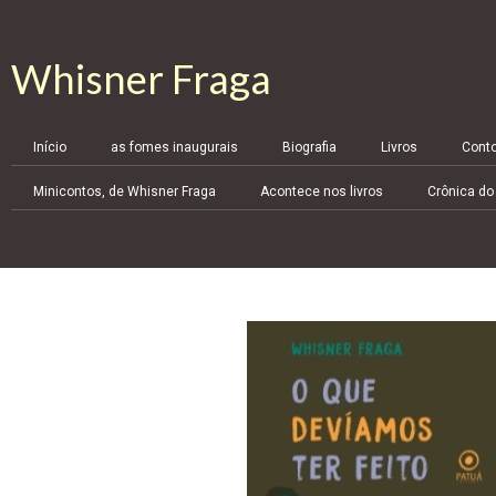
Whisner Fraga
Início
as fomes inaugurais
Biografia
Livros
Cont
Minicontos, de Whisner Fraga
Acontece nos livros
Crônica do