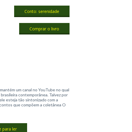
Conto: serenidade
Comprar o livro
a mantém um canal no YouTube no qual
 brasileira contemporânea. Talvez por
 ele esteja tão sintonizado com a
14 contos que compõem a coletânea O
e para ler