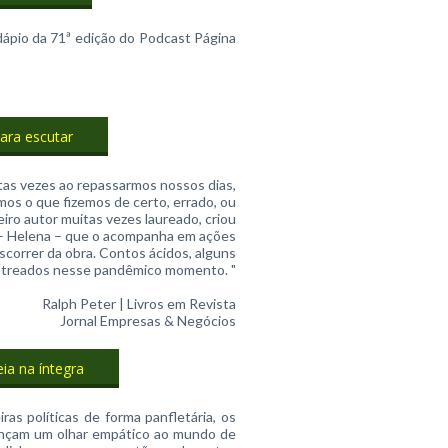
dápio da 71ª edição do Podcast Página
para escutar
as vezes ao repassarmos nossos dias,
amos o que fizemos de certo, errado, ou
eiro autor muitas vezes laureado, criou
– Helena – que o acompanha em ações
nscorrer da obra. Contos ácidos, alguns
astreados nesse pandêmico momento. "
Ralph Peter | Livros em Revista
Jornal Empresas & Negócios
eia na íntegra
ras políticas de forma panfletária, os
ançam um olhar empático ao mundo de