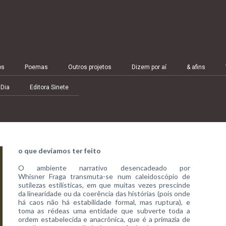
os
Poemas
Outros projetos
Dizem por aí
& afins
 Dia
Editora Sinete
o que devíamos ter feito
O ambiente narrativo desencadeado por
Whisner Fraga transmuta-se num caleidoscópio de
sutilezas estilísticas, em que muitas vezes prescinde
da linearidade ou da coerência das histórias (pois onde
há caos não há estabilidade formal, mas ruptura), e
toma as rédeas uma entidade que subverte toda a
ordem estabelecida e anacrônica, que é a primazia de