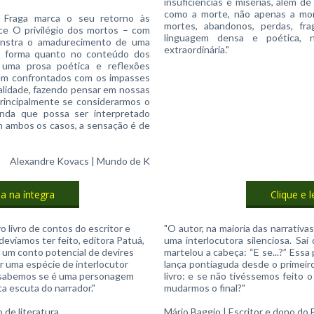
insuficiências e misérias, além 
como a morte, não apenas a mor
r Fraga marca o seu retorno às
mortes, abandonos, perdas, fr
ce O privilégio dos mortos – com
linguagem densa e poética, 
onstra o amadurecimento de uma
extraordinária."
 na forma quanto no conteúdo dos
 uma prosa poética e reflexões
em confrontados com os impasses
tualidade, fazendo pensar em nossas
principalmente se considerarmos o
nda que possa ser interpretado
 ambos os casos, a sensação é de
Alexandre Kovacs | Mundo de K
ia na íntegra
Clique e l
 livro de contos do escritor e
"O autor, na maioria das narrativa
 devíamos ter feito, editora Patuá,
uma interlocutora silenciosa. Sa
 um conto potencial de devires
martelou a cabeça: “E se...?” Ess
ter uma espécie de interlocutor
lança pontiaguda desde o primeiro
o sabemos se é uma personagem
livro: e se não tivéssemos feito o
a escuta do narrador."
mudarmos o final?"
 de literatura.
Mário Baggio | Escritor e dono do