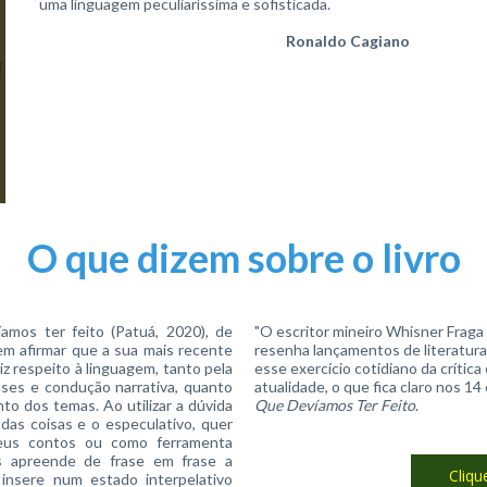
uma linguagem peculiaríssima e sofisticada.
Ronaldo Cagiano
O que dizem sobre o livro
amos ter feito (Patuá, 2020), de
"O escritor mineiro Whisner Frag
em afirmar que a sua mais recente
resenha lançamentos de literatura
z respeito à linguagem, tanto pela
esse exercício cotidiano da crítica
rases e condução narrativa, quanto
atualidade, o que fica claro nos 
to dos temas. Ao utilizar a dúvida
Que Devíamos Ter Feito
.
 das coisas e o especulativo, quer
seus contos ou como ferramenta
s apreende de frase em frase a
Cliqu
insere num estado interpelativo