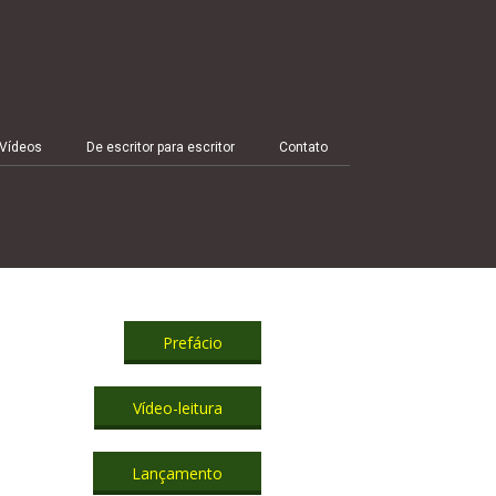
Vídeos
De escritor para escritor
Contato
Prefácio
Vídeo-leitura
Lançamento