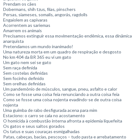
Prendam os cães
Dobermans, shih tzus, filas, pinschers
Persas, siameses, somalis, angorás, ragdolls
Engaiolem as capivaras
Acorrentem as sariemas
Amarrem os animais
Precisamos extinguir essa movimentação endêmica, essa dinâmica
anarquista
Pretendamos um mundo inanimado!
Uma natureza morta em um quadro de respiração e desgosto
No km 404 da BR 365 eu vi um gato
Um gato nem sei se gato
Sem raça definida
Sem costelas definidas
Sem focinho definido
Sem orelhas definidas
Um pandemônio de músculos, sangue, pneu, asfalto e calor
Como se fosse uma coisa feia renunciando a outra coisa feia
Como se fosse uma coisa nojenta evadindo-se de outra coisa
nojenta
Uma guimba de rabo desfigurada acena para mim
Estaciono: o carro se cala no acostamento
O homicida à combustão interna afronta a epidemia liquefeita
Os gatos e seus saltos gorados
Os tatus e suas couraças esmigalhadas
Patas, cabeças, bacias, pescoços – tudo pasta e arrebatamento