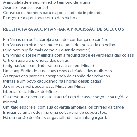
A imobilidade e seu relincho teimoso de vítima
Avante, avante, avante!
Convoco os homens para o apostolado da impiedade
É urgente o aprisionamento dos bichos.
RECEITA PARA ACOMPANHAR A PROCISSÃO DE SOLUÇOS
Em Minas um boi cacareja a sua desconfiança de canário
Em Minas um pito estremece na boca despetalada do velho
(que nem supõe mais como ou quando morrer)
Em Minas o sol se melindra com a fecundidade esverdeada das coisas
O trem apara a preguiça das serras
(enigmático como tudo se torna trem em Minas)
Um compêndio de curas nas rezas calejadas das mulheres
As tripas das paredes escapando da erosão dos rebocos
(Minas é um povo caducando nas horas desabitadas)
Já é impossível pescar esta Minas em Minas
Libertar esta Minas de Minas
Ou desonrar o ventre que traduziu em desassossego essa rigidez
mineral
Um galo esporeia, com sua covardia amolada, os chifres da tarde
Enquanto uma rede nina uma selvageria de substratos:
Há um torrão de Minas engastalhado na minha garganta.