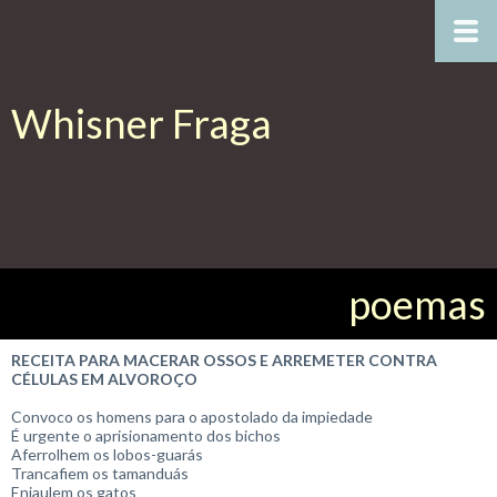
Whisner Fraga
poemas
RECEITA PARA MACERAR OSSOS E ARREMETER CONTRA
CÉLULAS EM ALVOROÇO
Convoco os homens para o apostolado da impiedade
É urgente o aprisionamento dos bichos
Aferrolhem os lobos-guarás
Trancafiem os tamanduás
Enjaulem os gatos